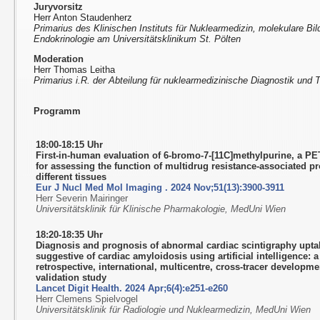
Juryvorsitz
Herr Anton Staudenherz
Primarius des Klinischen Instituts für Nuklearmedizin, molekulare Bi
Endokrinologie am Universitätsklinikum St. Pölten
Moderation
Herr Thomas Leitha
Primarius i.R. der Abteilung für nuklearmedizinische Diagnostik und T
Programm
18:00-18:15 Uhr
First-in-human evaluation of 6-bromo-7-[11C]methylpurine, a PE
for assessing the function of multidrug resistance-associated pr
different tissues
Eur J Nucl Med Mol Imaging . 2024 Nov;51(13):3900-3911
Herr Severin Mairinger
Universitätsklinik für Klinische Pharmakologie, MedUni Wien
18:20-18:35 Uhr
Diagnosis and prognosis of abnormal cardiac scintigraphy upta
suggestive of cardiac amyloidosis using artificial intelligence: a
retrospective, international, multicentre, cross-tracer developm
validation study
Lancet Digit Health. 2024 Apr;6(4):e251-e260
Herr Clemens Spielvogel
Universitätsklinik für Radiologie und Nuklearmedizin, MedUni Wien