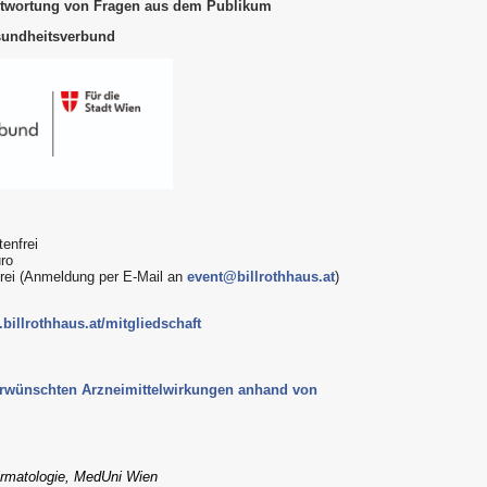
ntwortung von Fragen aus dem Publikum
sundheitsverbund
enfrei
uro
frei (Anmeldung per E-Mail an
event@billrothhaus.at
)
billrothhaus.at/mitgliedschaft
rwünschten Arzneimittelwirkungen anhand von
Dermatologie, MedUni Wien