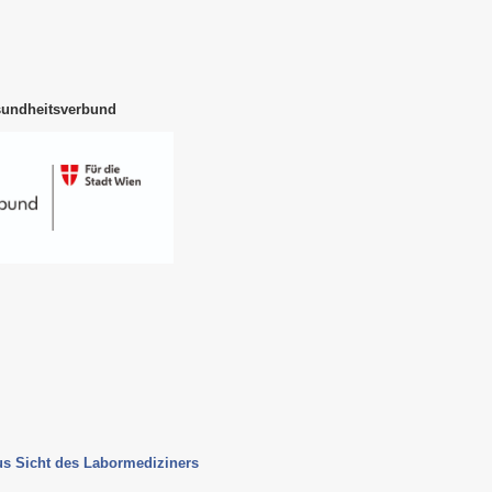
sundheitsverbund
us Sicht des Labormediziners