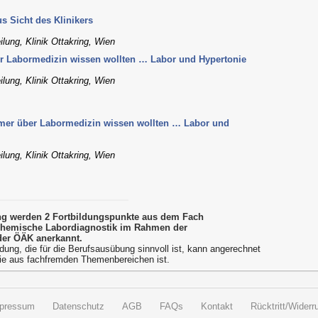
s Sicht des Klinikers
lung, Klinik Ottakring, Wien
r Labormedizin wissen wollten … Labor und Hypertonie
lung, Klinik Ottakring, Wien
mer über Labormedizin wissen wollten … Labor und
lung, Klinik Ottakring, Wien
ung werden 2 Fortbildungspunkte aus dem Fach
Chemische Labordiagnostik im Rahmen der
der ÖÄK anerkannt.
dung, die für die Berufsausübung sinnvoll ist, kann angerechnet
ie aus fachfremden Themenbereichen ist.
pressum
Datenschutz
AGB
FAQs
Kontakt
Rücktritt/Widerru