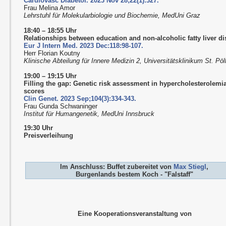
Cardiovasc Diabetol. 2023 Nov 28;22(1):327.
Frau Melina Amor
Lehrstuhl für Molekularbiologie und Biochemie, MedUni Graz
18:40 – 18:55 Uhr
Relationships between education and non-alcoholic fatty liver d
Eur J Intern Med. 2023 Dec:118:98-107.
Herr Florian Koutny
Klinische Abteilung für Innere Medizin 2, Universitätsklinikum St. Pöl
19:00 – 19:15 Uhr
Filling the gap: Genetic risk assessment in hypercholesterolem
scores
Clin Genet. 2023 Sep;104(3):334-343.
Frau Gunda Schwaninger
Institut für Humangenetik, MedUni Innsbruck
19:30 Uhr
Preisverleihung
Im Anschluss: Buffet zubereitet von
Max Stiegl
,
Burgenlands bestem Koch - "Falstaff"
Eine Kooperationsveranstaltung von