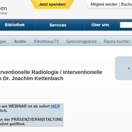
Mitglied werden
|
Buchu
ngen
Archiv
BillrothhausTV
Sponsoringpakete
Räume buchen
rventionelle Radiologie / Interventionelle
n Dr. Joachim Kettenbach
e am WEBINAR ist ab sofort
HIER
ich.
me an der PRÄSENZVERANSTALTUNG
ohnt geöffnet.