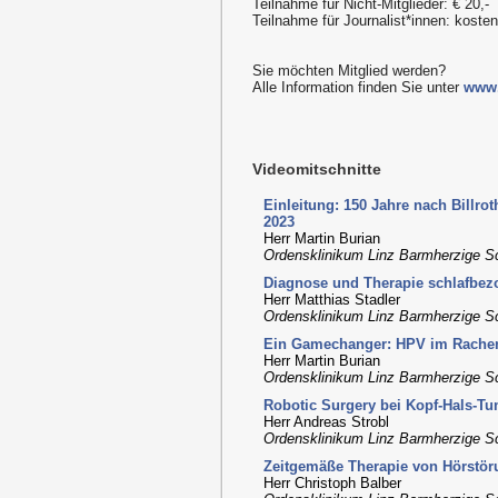
Teilnahme für Nicht-Mitglieder: € 20,-
Teilnahme für Journalist*innen: kost
Sie möchten Mitglied werden?
Alle Information finden Sie unter
www.
Videomitschnitte
Einleitung: 150 Jahre nach Billro
2023
Herr Martin Burian
Ordensklinikum Linz Barmherzige S
Diagnose und Therapie schlafbe
Herr Matthias Stadler
Ordensklinikum Linz Barmherzige S
Ein Gamechanger: HPV im Rache
Herr Martin Burian
Ordensklinikum Linz Barmherzige S
Robotic Surgery bei Kopf-Hals-T
Herr Andreas Strobl
Ordensklinikum Linz Barmherzige S
Zeitgemäße Therapie von Hörstö
Herr Christoph Balber