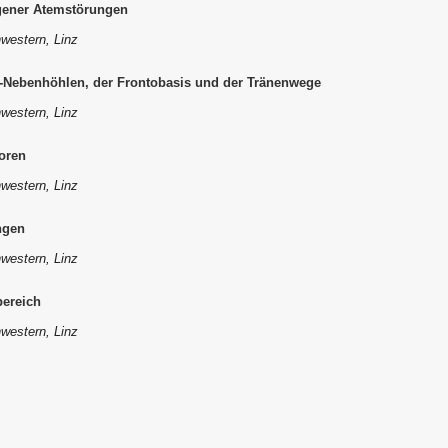
gener Atemstörungen
western, Linz
-Nebenhöhlen, der Frontobasis und der Tränenwege
western, Linz
oren
western, Linz
ngen
western, Linz
ereich
western, Linz