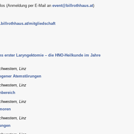
enlos (Anmeldung per E-Mail an
event@billrothhaus.at
)
billrothhaus.at/mitgliedschaft
ths erster Laryngektomie – die HNO-Heilkunde im Jahre
chwestern, Linz
zogener Atemstörungen
chwestern, Linz
nbereich
chwestern, Linz
umoren
chwestern, Linz
rungen