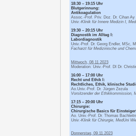
18:30 – 19:15 Uhr
Blutgerinnung:
Antikoagulation
Assoc.-Prof. Priv. Doz. Dr. Cihan Ay
Univ.-Klinik für Innere Medizin I, Me
19:30 – 20:15 Uhr
Diagnostik im Alltag I:
Labordiagnostik
Univ.-Prof. Dr. Georg Endler, MSc, 
Facharzt für Medizinische und Chem
Mittwoch, 08.11.2023
Moderation: Univ.-Prof. DI Dr. Chris
16:00 – 17:00 Uhr
Recht und Ethik I:
Rechtliches, Ethik, klinische Stud
Ao.Univ.-Prof. Dr. Jürgen Zezula
Vorsitzender der Ethikkommission,
17:15 – 20:00 Uhr
Chirurgie:
Chirurgische Basics für Einsteige
Ao. Univ.-Prof. Dr. Thomas Bachleit
Univ.-Klinik für Chirurgie, MedUni Wi
Donnerstag, 09.11.2023