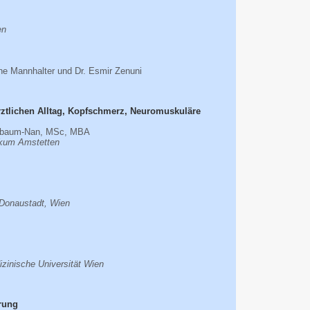
en
tine Mannhalter und Dr. Esmir Zenuni
rztlichen Alltag, Kopfschmerz, Neuromuskuläre
senbaum-Nan, MSc, MBA
nikum Amstetten
 Donaustadt, Wien
dizinische Universität Wien
ärung