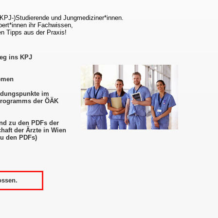
(KPJ-)Studierende und Jungmediziner*innen.
ert*innen ihr Fachwissen,
n Tipps aus der Praxis!
ieg ins KPJ
hemen
ldungspunkte im
programms der ÖÄK
nd zu den PDFs der
chaft der Ärzte in Wien
zu den PDFs)
ossen.