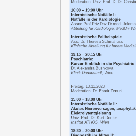
Moderation: Univ.-Prof. DI Dr. Chris
16:00 – 19:00 Uhr
Internistische Notfälle I:
Notfälle in der Kardiologie
Assoc.Prof.Priv.Doz.Dr.med. Jolanta
Abteilung für Kardiologie, MedUni W
Internistische Fallbeispiele
Ass. Dr. Theresa Schmalfuss
Klinische Abteilung für Innere Medizi
19:15 – 20:15 Uhr
Psychiatrie:
Kurzer Einblick in die Psychiatrie
Dr. Alexandra Bushkova
Klinik Donaustadt, Wien
Freitag, 10.11.2023
Moderation: Dr. Esmir Zenuni
15:00 – 18:00 Uhr
Internistische Notfälle II:
Akutes Nierenversagen, anaphylak
Elektrolytentgleisung
Univ.-Prof. Dr. Kurt Derfler
Institut ATHOS, Wien
18:30 – 20:00 Uhr
Diagnostik im Alltag II: