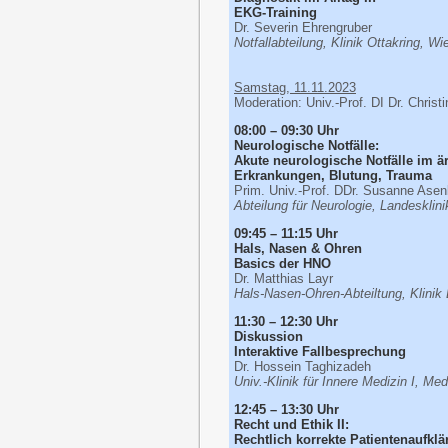
EKG-Training
Dr. Severin Ehrengruber
Notfallabteilung, Klinik Ottakring, Wi
Samstag, 11.11.2023
Moderation: Univ.-Prof. DI Dr. Chris
08:00 – 09:30 Uhr
Neurologische Notfälle:
Akute neurologische Notfälle im ä
Erkrankungen, Blutung, Trauma
Prim. Univ.-Prof. DDr. Susanne A
Abteilung für Neurologie, Landeskli
09:45 – 11:15 Uhr
Hals, Nasen & Ohren
Basics der HNO
Dr. Matthias Layr
Hals-Nasen-Ohren-Abteiltung, Klinik
11:30 – 12:30 Uhr
Diskussion
Interaktive Fallbesprechung
Dr. Hossein Taghizadeh
Univ.-Klinik für Innere Medizin I, Me
12:45 – 13:30 Uhr
Recht und Ethik II:
Rechtlich korrekte Patientenaufkl