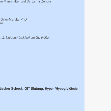
tine Mannhalter und Dr. Esmir Zenuni
 Siller-Matula, PhD
ien
n 1, Universitätsklinikum St. Pölten
tischer Schock, GIT-Blutung, Hyper-/Hypoglykämie,