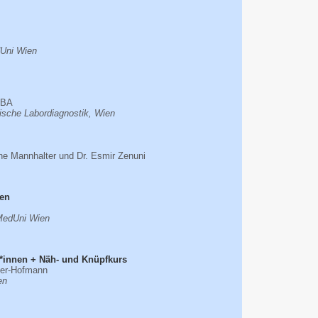
dUni Wien
MBA
ische Labordiagnostik, Wien
tine Mannhalter und Dr. Esmir Zenuni
ien
 MedUni Wien
r*innen + Näh- und Knüpfkurs
ner-Hofmann
en