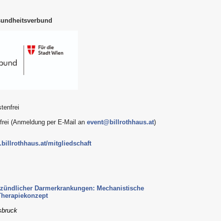
sundheitsverbund
tenfrei
nfrei (Anmeldung per E-Mail an
event@billrothhaus.at
)
billrothhaus.at/mitgliedschaft
ntzündlicher Darmerkrankungen: Mechanistische
Therapiekonzept
nsbruck