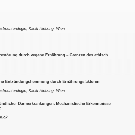
troenterologie, Klinik Hietzing, Wien
restörung durch vegane Ernährung – Grenzen des ethisch
liche Entzündungshemmung durch Ernährungsfaktoren
troenterologie, Klinik Hietzing, Wien
tzündlicher Darmerkrankungen: Mechanistische Erkenntnisse
t
bruck