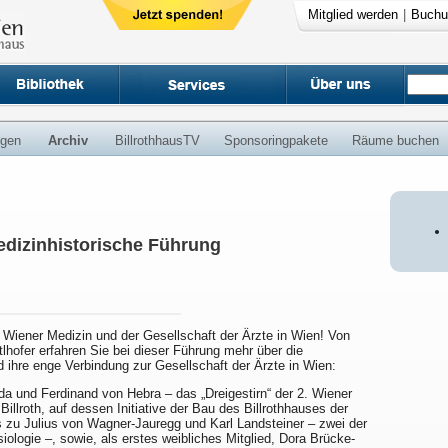
Mitglied werden
|
Buchu
ngen
Archiv
BillrothhausTV
Sponsoringpakete
Räume buchen
edizinhistorische Führung
 Wiener Medizin und der Gesellschaft der Ärzte in Wien! Von
lhofer erfahren Sie bei dieser Führung mehr über die
d ihre enge Verbindung zur Gesellschaft der Ärzte in Wien:
a und Ferdinand von Hebra – das „Dreigestirn“ der 2. Wiener
llroth, auf dessen Initiative der Bau des Billrothhauses der
s zu Julius von Wagner-Jauregg und Karl Landsteiner – zwei der
iologie –, sowie, als erstes weibliches Mitglied, Dora Brücke-