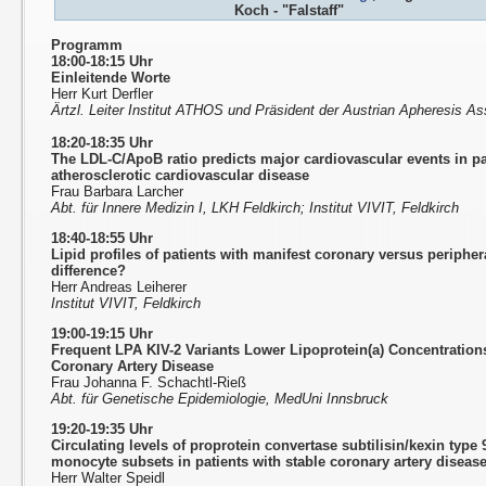
Koch - "Falstaff"
Programm
18:00-18:15 Uhr
Einleitende Worte
Herr Kurt Derfler
Ärtzl. Leiter Institut ATHOS und Präsident der Austrian Apheresis A
18:20-18:35 Uhr
The LDL-C/ApoB ratio predicts major cardiovascular events in pa
atherosclerotic cardiovascular disease
Frau Barbara Larcher
Abt. für Innere Medizin I, LKH Feldkirch; Institut VIVIT, Feldkirch
18:40-18:55 Uhr
Lipid profiles of patients with manifest coronary versus periphera
difference?
Herr Andreas Leiherer
Institut VIVIT, Feldkirch
19:00-19:15 Uhr
Frequent LPA KIV-2 Variants Lower Lipoprotein(a) Concentration
Coronary Artery Disease
Frau Johanna F. Schachtl-Rieß
Abt. für Genetische Epidemiologie, MedUni Innsbruck
19:20-19:35 Uhr
Circulating levels of proprotein convertase subtilisin/kexin type
monocyte subsets in patients with stable coronary artery diseas
Herr Walter Speidl