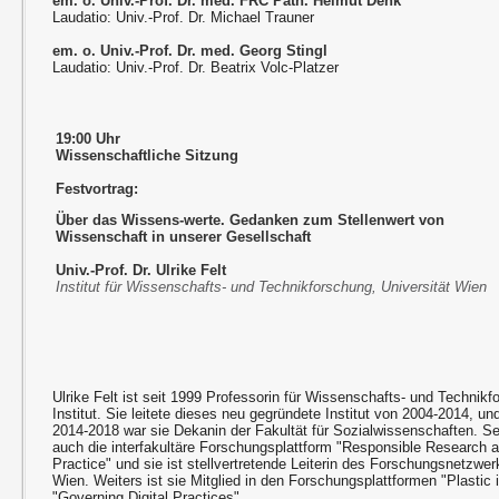
em. o. Univ.-Prof. Dr. med. FRC Path. Helmut Denk
Laudatio: Univ.-Prof. Dr. Michael Trauner
em. o. Univ.-Prof. Dr. med. Georg Stingl
Laudatio: Univ.-Prof. Dr. Beatrix Volc-Platzer
19:00 Uhr
Wissenschaftliche Sitzung
Festvortrag:
Über das Wissens-werte. Gedanken zum Stellenwert von
Wissenschaft in unserer Gesellschaft
Univ.-Prof. Dr. Ulrike Felt
Institut für Wissenschafts- und Technikforschung, Universität Wien
Ulrike Felt ist seit 1999 Professorin für Wissenschafts- und Techni
Institut. Sie leitete dieses neu gegründete Institut von 2004-2014, u
2014-2018 war sie Dekanin der Fakultät für Sozialwissenschaften. Sei
auch die interfakultäre Forschungsplattform "Responsible Research 
Practice" und sie ist stellvertretende Leiterin des Forschungsnetzwe
Wien. Weiters ist sie Mitglied in den Forschungsplattformen "Plastic
"Governing Digital Practices".