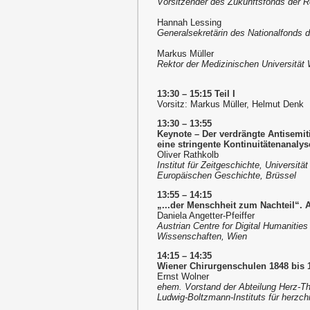
Vorsitzender des Zukunftsfonds der R
Hannah Lessing
Generalsekretärin des Nationalfonds d
Markus Müller
Rektor der Medizinischen Universität
13:30 – 15:15 Teil I
Vorsitz: Markus Müller, Helmut Denk
13:30 – 13:55
Keynote – Der verdrängte Antisemit
eine stringente Kontinuitätenanalys
Oliver Rathkolb
Institut für Zeitgeschichte, Universit
Europäischen Geschichte, Brüssel
13:55 – 14:15
„...der Menschheit zum Nachteil“. 
Daniela Angetter-Pfeiffer
Austrian Centre for Digital Humanitie
Wissenschaften, Wien
14:15 – 14:35
Wiener Chirurgenschulen 1848 bis 1
Ernst Wolner
ehem. Vorstand der Abteilung Herz-Tho
Ludwig-Boltzmann-Instituts für herzc