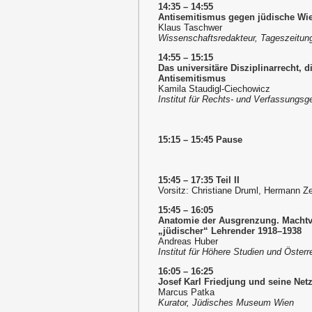
14:35 – 14:55
Antisemitismus gegen jüdische Wie
Klaus Taschwer
Wissenschaftsredakteur, Tageszeitun
14:55 – 15:15
Das universitäre Disziplinarrecht,
Antisemitismus
Kamila Staudigl-Ciechowicz
Institut für Rechts- und Verfassungsg
15:15 – 15:45 Pause
15:45 – 17:35 Teil II
Vorsitz: Christiane Druml, Hermann Ze
15:45 – 16:05
Anatomie der Ausgrenzung. Machtve
„jüdischer“ Lehrender 1918–1938
Andreas Huber
Institut für Höhere Studien und Öste
16:05 – 16:25
Josef Karl Friedjung und seine Net
Marcus Patka
Kurator, Jüdisches Museum Wien