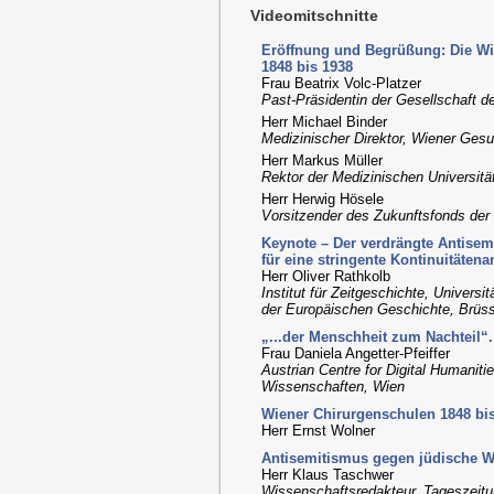
Videomitschnitte
Eröffnung und Begrüßung: Die Wi
1848 bis 1938
Frau Beatrix Volc-Platzer
Past-Präsidentin der Gesellschaft d
Herr Michael Binder
Medizinischer Direktor, Wiener Ges
Herr Markus Müller
Rektor der Medizinischen Universitä
Herr Herwig Hösele
Vorsitzender des Zukunftsfonds der 
Keynote – Der verdrängte Antisemi
für eine stringente Kontinuitätena
Herr Oliver Rathkolb
Institut für Zeitgeschichte, Univers
der Europäischen Geschichte, Brüss
„...der Menschheit zum Nachteil“.
Frau Daniela Angetter-Pfeiffer
Austrian Centre for Digital Humaniti
Wissenschaften, Wien
Wiener Chirurgenschulen 1848 bis 
Herr Ernst Wolner
Antisemitismus gegen jüdische Wi
Herr Klaus Taschwer
Wissenschaftsredakteur, Tageszeitu