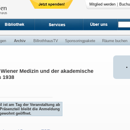
Mitglied werden
|
Buchu
ngen
Archiv
BillrothhausTV
Sponsoringpakete
Räume buchen
e Wiener Medizin und der akademische
s 1938
l ist am Tag der Veranstaltung ab
Präsenzteil bleibt die Anmeldung
gewohnt geöffnet.