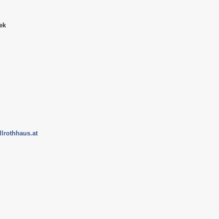
ek
lrothhaus.at