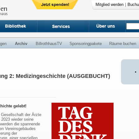
Mitglied werden
|
Buchu
ngen
Archiv
BillrothhausTV
Sponsoringpakete
Räume buchen
ung 2: Medizingeschichte (AUSGEBUCHT)
hichte gelebt!
 Gesellschaft der Ärzte
 2023 wieder seine
 werden die spannende
hen Vereinsgebäudes
ierung der
ung, einer speziellen