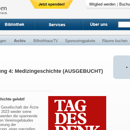
Mitglied werden
|
Buchu
ngen
Archiv
BillrothhausTV
Sponsoringpakete
Räume buchen
ung 4: Medizingeschichte (AUSGEBUCHT)
hichte gelebt!
 Gesellschaft der Ärzte
 2023 wieder seine
 werden die spannende
hen Vereinsgebäudes
ierung der
ung, einer speziellen