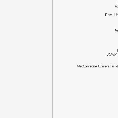
U
Me
Prim. Un
In
SCWP S
Medizinische Universität 