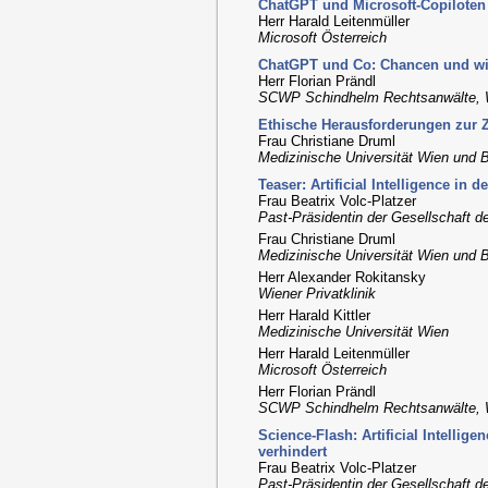
ChatGPT und Microsoft-Copiloten
Herr Harald Leitenmüller
Microsoft Österreich
ChatGPT und Co: Chancen und wie
Herr Florian Prändl
SCWP Schindhelm Rechtsanwälte, 
Ethische Herausforderungen zur 
Frau Christiane Druml
Medizinische Universität Wien und 
Teaser: Artificial Intelligence in
Frau Beatrix Volc-Platzer
Past-Präsidentin der Gesellschaft d
Frau Christiane Druml
Medizinische Universität Wien und 
Herr Alexander Rokitansky
Wiener Privatklinik
Herr Harald Kittler
Medizinische Universität Wien
Herr Harald Leitenmüller
Microsoft Österreich
Herr Florian Prändl
SCWP Schindhelm Rechtsanwälte, 
Science-Flash: Artificial Intellig
verhindert
Frau Beatrix Volc-Platzer
Past-Präsidentin der Gesellschaft d