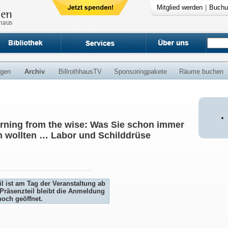
Mitglied werden
|
Buchu
ngen
Archiv
BillrothhausTV
Sponsoringpakete
Räume buchen
arning from the wise: Was Sie schon immer
n wollten … Labor und Schilddrüse
l ist am Tag der Veranstaltung ab
Präsenzteil bleibt die Anmeldung
och geöffnet.