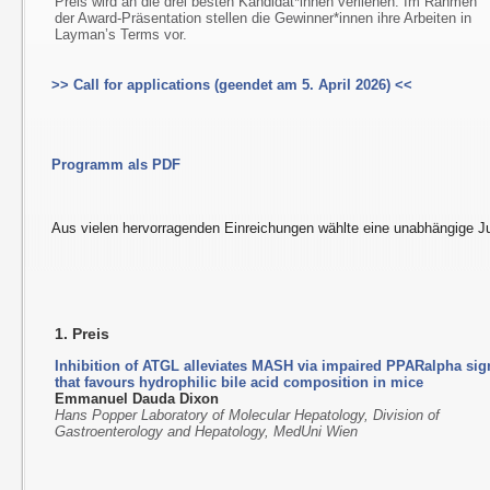
Preis wird an die drei besten Kandidat*innen verliehen. Im Rahmen
der Award-Präsentation stellen die Gewinner*innen ihre Arbeiten in
Layman’s Terms vor.
>> Call for applications (geendet am 5. April 2026) <<
Programm als PDF
Aus vielen hervorragenden Einreichungen wählte eine unabhängige Ju
1. Preis
Inhibition of ATGL alleviates MASH via impaired PPARalpha sig
that favours hydrophilic bile acid composition in mice
Emmanuel Dauda Dixon
Hans Popper Laboratory of Molecular Hepatology, Division of
Gastroenterology and Hepatology, MedUni Wien