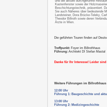
und die aktuell durchgeführte Restaur
Kastenfenster sowie der Holzmaserier
Beschichtungstechnik, präsentiert. D
Sie auch Näheres über bedeutende Me
Landsteiner, Dora Brücke-Teleky, Car
Theodor Billroth sowie deren Verbindu
Ärzte in Wien.
Die geführten Touren finden auf Deuts
Treffpunkt:
Foyer im Billrothhaus
Führung:
Architekt DI Stefan Mastal
Danke für Ihr Interesse! Leider sin
Weitere Führungen im Billrothhau
12:00 Uhr
Führung 1: Baugeschichte und aktu
13:00 Uhr
Führung 2: Medizingeschichte