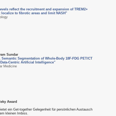
evels reflect the recruitment and expansion of TREM2+
localize to fibrotic areas and limit NASH"
tology
iyam Sundar
, Semantic Segmentation of Whole-Body 18F-FDG PET/CT
ata-Centric Artificial Intelligence"
ear Medicine
leky Award
ietet ein Get-together Gelegenheit für persönlichen Austausch
em kleinen Imbiss.