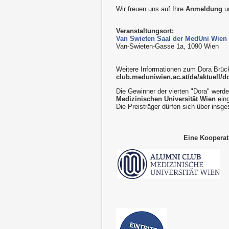
Wir freuen uns auf Ihre
Anmeldung
u
Veranstaltungsort:
Van Swieten Saal der MedUni Wien
Van-Swieten-Gasse 1a, 1090 Wien
Weitere Informationen zum Dora Brüc
club.meduniwien.ac.at/de/aktuell/do
Die Gewinner der vierten "Dora" werd
Medizinischen Universität Wien
eing
Die Preisträger dürfen sich über insge
Eine Kooperat