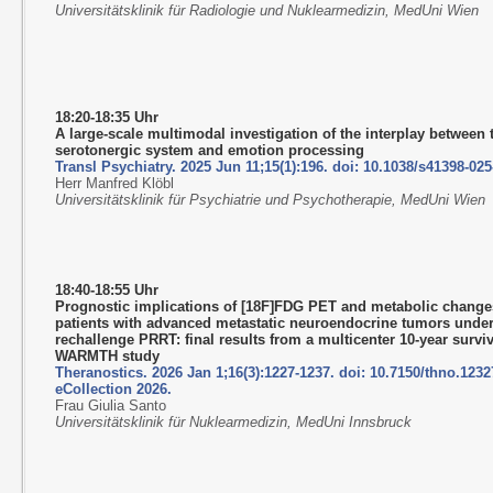
Universitätsklinik für Radiologie und Nuklearmedizin, MedUni Wien
18:20-18:35 Uhr
A large-scale multimodal investigation of the interplay between 
serotonergic system and emotion processing
Transl Psychiatry. 2025 Jun 11;15(1):196. doi: 10.1038/s41398-025
Herr Manfred Klöbl
Universitätsklinik für Psychiatrie und Psychotherapie, MedUni Wien
18:40-18:55 Uhr
Prognostic implications of [18F]FDG PET and metabolic change
patients with advanced metastatic neuroendocrine tumors unde
rechallenge PRRT: final results from a multicenter 10-year survi
WARMTH study
Theranostics. 2026 Jan 1;16(3):1227-1237. doi: 10.7150/thno.1232
eCollection 2026.
Frau Giulia Santo
Universitätsklinik für Nuklearmedizin, MedUni Innsbruck