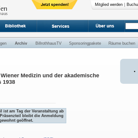
Mitglied werden
|
Buchu
ngen
Archiv
BillrothhausTV
Sponsoringpakete
Räume buchen
e Wiener Medizin und der akademische
s 1938
l ist am Tag der Veranstaltung ab
Präsenzteil bleibt die Anmeldung
gewohnt geöffnet.