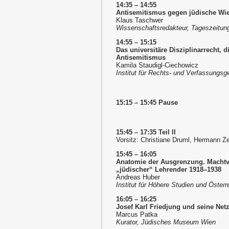
14:35 – 14:55
Antisemitismus gegen jüdische Wie
Klaus Taschwer
Wissenschaftsredakteur, Tageszeitun
14:55 – 15:15
Das universitäre Disziplinarrecht,
Antisemitismus
Kamila Staudigl-Ciechowicz
Institut für Rechts- und Verfassungsg
15:15 – 15:45 Pause
15:45 – 17:35 Teil II
Vorsitz: Christiane Druml, Hermann Ze
15:45 – 16:05
Anatomie der Ausgrenzung. Machtve
„jüdischer“ Lehrender 1918–1938
Andreas Huber
Institut für Höhere Studien und Öste
16:05 – 16:25
Josef Karl Friedjung und seine Net
Marcus Patka
Kurator, Jüdisches Museum Wien