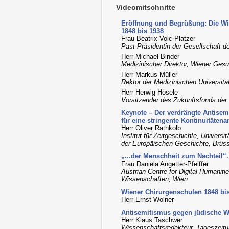
Videomitschnitte
Eröffnung und Begrüßung: Die Wi
1848 bis 1938
Frau Beatrix Volc-Platzer
Past-Präsidentin der Gesellschaft d
Herr Michael Binder
Medizinischer Direktor, Wiener Ges
Herr Markus Müller
Rektor der Medizinischen Universitä
Herr Herwig Hösele
Vorsitzender des Zukunftsfonds der 
Keynote – Der verdrängte Antisemi
für eine stringente Kontinuitätena
Herr Oliver Rathkolb
Institut für Zeitgeschichte, Univers
der Europäischen Geschichte, Brüss
„...der Menschheit zum Nachteil“.
Frau Daniela Angetter-Pfeiffer
Austrian Centre for Digital Humaniti
Wissenschaften, Wien
Wiener Chirurgenschulen 1848 bis 
Herr Ernst Wolner
Antisemitismus gegen jüdische Wi
Herr Klaus Taschwer
Wissenschaftsredakteur, Tageszeitu