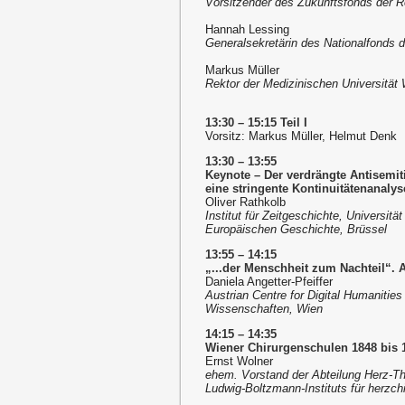
Vorsitzender des Zukunftsfonds der R
Hannah Lessing
Generalsekretärin des Nationalfonds d
Markus Müller
Rektor der Medizinischen Universität
13:30 – 15:15 Teil I
Vorsitz: Markus Müller, Helmut Denk
13:30 – 13:55
Keynote – Der verdrängte Antisemit
eine stringente Kontinuitätenanalys
Oliver Rathkolb
Institut für Zeitgeschichte, Universit
Europäischen Geschichte, Brüssel
13:55 – 14:15
„...der Menschheit zum Nachteil“. 
Daniela Angetter-Pfeiffer
Austrian Centre for Digital Humanitie
Wissenschaften, Wien
14:15 – 14:35
Wiener Chirurgenschulen 1848 bis 1
Ernst Wolner
ehem. Vorstand der Abteilung Herz-Tho
Ludwig-Boltzmann-Instituts für herzc