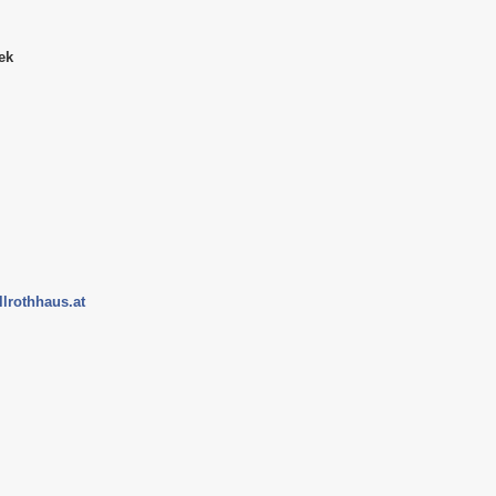
ek
lrothhaus.at