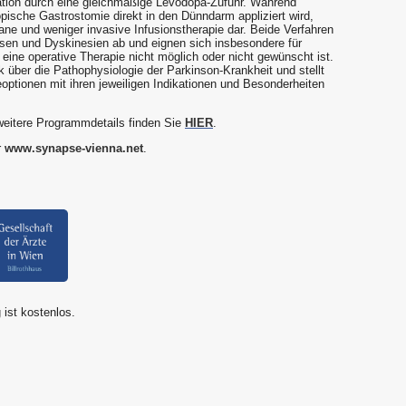
ation durch eine gleichmäßige Levodopa-Zufuhr. Während
ische Gastrostomie direkt in den Dünndarm appliziert wird,
ane und weniger invasive Infusionstherapie dar. Beide Verfahren
asen und Dyskinesien ab und eignen sich insbesondere für
 eine operative Therapie nicht möglich oder nicht gewünscht ist.
k über die Pathophysiologie der Parkinson-Krankheit und stellt
optionen mit ihren jeweiligen Indikationen und Besonderheiten
eitere Programmdetails finden Sie
HIER
.
r
www.synapse-vienna.net
.
 ist kostenlos.