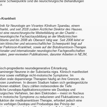
Seine Schwerpunkte sind die neurochirurgische Behandlungen
z.
-Krankheit
 Klinik für Neurologie am Vivantes Klinikum Spandau, einem
rité, und seit 2018 zudem Ärztlicher Direktor des Hauses.
t eine neurochirurgische Weiterbildung an der Charité –
e neurologische Facharztausbildung an der Medizinischen
itierte und bis 2008 als Oberarzt tätig war. Seit 2008 leitet er
ein klinischer und wissenschaftlicher Schwerpunkt liegt auf
 Parkinson-Krankheit, sowie auf der Botulinumtoxin-Therapie.
ationaler und internationaler neurologischer Fachgesellschaften
nalen, peer-reviewten Publikationen, darunter Arbeiten in NEJM,
nisch-progrediente neurodegenerative Erkrankung,
minerger Neurone in der Substantia nigra. Klinisch manifestiert
emor sowie vielfältige nicht-motorische Symptome. Im
toßen orale dopaminerge Therapien häufig an ihre Grenzen, da
esien zunehmen. In diesem Stadium haben sich gerätegestützte
ionen etabliert. Dazu zählen insbesondere die Tiefe
erliche Levodopa-Applikationssysteme wie Duodopa und
rurgisches Verfahren, bei dem Elektroden – meist im Nucleus
 um motorische Symptome zu reduzieren und Fluktuationen zu
eduktion der medikamentösen Therapie, erfordert jedoch eine
nativ verfolgen Duodopa und Produodopa das Prinzip der