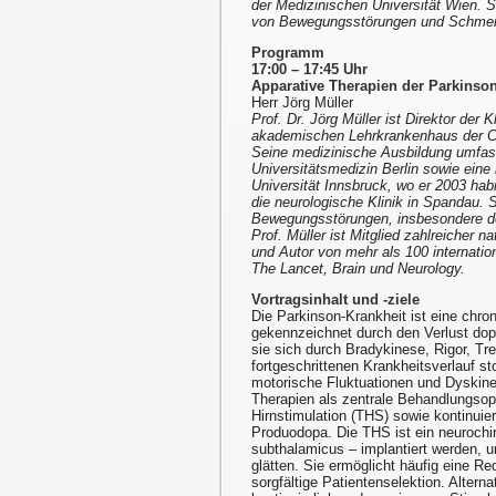
der Medizinischen Universität Wien. 
von Bewegungsstörungen und Schmer
Programm
17:00 – 17:45 Uhr
Apparative Therapien der Parkinson
Herr Jörg Müller
Prof. Dr. Jörg Müller ist Direktor der
akademischen Lehrkrankenhaus der Cha
Seine medizinische Ausbildung umfass
Universitätsmedizin Berlin sowie ein
Universität Innsbruck, wo er 2003 habil
die neurologische Klinik in Spandau. S
Bewegungsstörungen, insbesondere der
Prof. Müller ist Mitglied zahlreicher n
und Autor von mehr als 100 internatio
The Lancet, Brain und Neurology.
Vortragsinhalt und -ziele
Die Parkinson-Krankheit ist eine chro
gekennzeichnet durch den Verlust dopa
sie sich durch Bradykinese, Rigor, Tr
fortgeschrittenen Krankheitsverlauf s
motorische Fluktuationen und Dyskin
Therapien als zentrale Behandlungsopt
Hirnstimulation (THS) sowie kontinui
Produodopa. Die THS ist ein neurochi
subthalamicus – implantiert werden,
glätten. Sie ermöglicht häufig eine R
sorgfältige Patientenselektion. Alter