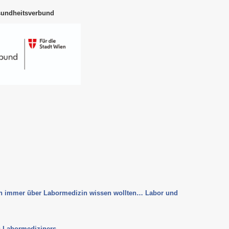
sundheitsverbund
on immer über Labormedizin wissen wollten… Labor und
s Labormediziners