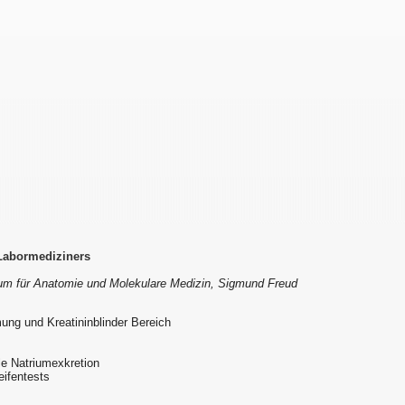
 Labormediziners
rum für Anatomie und Molekulare Medizin, Sigmund Freud
mung und Kreatininblinder Bereich
le Natriumexkretion
eifentests