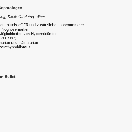
 Nephrologen
ung, Klinik Ottakring, Wien
en mittels eGFR und zusätzliche Laporparameter
ls Prognosemarker
Möglichkeiten von Hyponatriämien
was tun?)
einurien und Hämaturien
parathyreoidismus
m Buffet