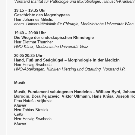
Vorstand Institut für Pathologie und Mikrobiologie, Hanusch-Kranke
19:15
–
19:35 Uhr
Geschichte des Magenbypass
Herr Johannes Miholic
ehem. Universitätsklinik für Chirurgie, Medizinische Universität Wien
19:40
–
20:00 Uhr
Die Wiege der endoskopischen Rhinologie
Herr Dietmar Thurnher
HNO-Klinik, Medizinische Universität Graz
20:05-20:25 Uhr
Hand, Fuß und Steigbügel – Morphologie in der Medizin
Herr Herwig Swoboda
HNO-Abteilungen, Kliniken Hietzing und Ottakring, Vorstand i.R.
Musik
Musik, Fundament salutogenen Handelns – William Byrd, Johan
Borodin, Dora Pejacevic, Viktor Ullmann, Hans Krása, Joseph 
Frau Nataša Veljkovic
Klavier
Herr Tobias Stosiek
Cello
Herr Herwig Swoboda
Klavier