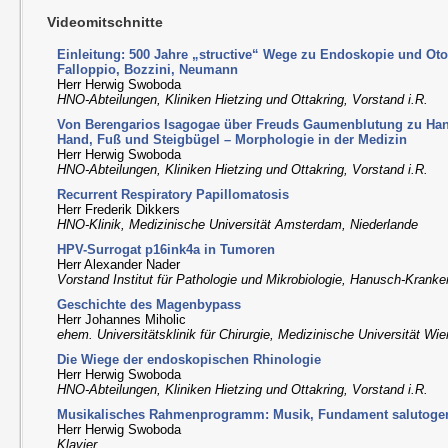
Videomitschnitte
Einleitung: 500 Jahre „structive“ Wege zu Endoskopie und Oto
Falloppio, Bozzini, Neumann
Herr Herwig Swoboda
HNO-Abteilungen, Kliniken Hietzing und Ottakring, Vorstand i.R.
Von Berengarios Isagogae über Freuds Gaumenblutung zu Ha
Hand, Fuß und Steigbügel – Morphologie in der Medizin
Herr Herwig Swoboda
HNO-Abteilungen, Kliniken Hietzing und Ottakring, Vorstand i.R.
Recurrent Respiratory Papillomatosis
Herr Frederik Dikkers
HNO-Klinik, Medizinische Universität Amsterdam, Niederlande
HPV-Surrogat p16ink4a in Tumoren
Herr Alexander Nader
Vorstand Institut für Pathologie und Mikrobiologie, Hanusch-Krank
Geschichte des Magenbypass
Herr Johannes Miholic
ehem. Universitätsklinik für Chirurgie, Medizinische Universität Wie
Die Wiege der endoskopischen Rhinologie
Herr Herwig Swoboda
HNO-Abteilungen, Kliniken Hietzing und Ottakring, Vorstand i.R.
Musikalisches Rahmenprogramm: Musik, Fundament salutoge
Herr Herwig Swoboda
Klavier