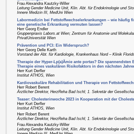
Frau Alexandra Kautzky-Willer
Leitung Gender Medicine Unit, Klin. Abt. für Endokrinologie und Stof
Innere Medizin III, MedUni Wien
Labormedizin bei Fettstoffwechselerkrankungen – wie häufig fi
eine genetische Erkrankung vermuten lassen?
Herr Georg Endler
Gruppenpraxis Labors.at Wien; Zentrum für Anatomie und Molekul
PrivatUniversität Wien
Prävention und PCI: Ein Widerspruch?
Herr Georg Delle Karth
Vorstand der Abt. für Kardiologie, Krankenhaus Nord – Klinik Florid
Therapie der Hyper-Lp(a)Ämie ante portas? Die spannendsten 
Therapie eines vaskulären Risikofaktors in den nächsten Jahre
Herr Kurt Derfler
Institut ATHOS, Wien
Kardiovaskuläre Rehabilitation und Therapie von Fettstoffwec
Herr Robert Berent
Ärztlicher Direktor, HerzReha Bad Ischl; 1. Sekretär der Gesellscha
Teaser: Cholesterinwoche 2023 in Kooperation mit der Choleste
Herr Kurt Derfler
Institut ATHOS, Wien
Herr Robert Berent
Ärztlicher Direktor, HerzReha Bad Ischl; 1. Sekretär der Gesellscha
Frau Alexandra Kautzky-Willer
Leitung Gender Medicine Unit, Klin. Abt. für Endokrinologie und Stof
Innere Medizin III, MedUni Wien