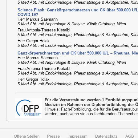
5.Med.Abt. mit Endokrinologie, Rheumatologie & Akutgeriatrie, Klin
Science Flash: Ganzkörperschmerzen und CK über 500.000 U/L
COVID-19?
Herr Marcus Säemann
6.Med.Abt. mit Nephrologie & Dialyse, Klinik Ottakring, Wien
Frau Antonia-Therese Kietaibl
5.Med.Abt. mit Endokrinologie, Rheumatologie & Akutgeriatrie, Klin
Herr Gregor Holak
5.Med.Abt. mit Endokrinologie, Rheumatologie & Akutgeriatrie, Klin
Ganzkörperschmerzen und CK über 500.000 U/L – Rheuma, Nie
Herr Marcus Säemann
6.Med.Abt. mit Nephrologie & Dialyse, Klinik Ottakring, Wien
Frau Antonia-Therese Kietaibl
5.Med.Abt. mit Endokrinologie, Rheumatologie & Akutgeriatrie, Klin
Herr Gregor Holak
5.Med.Abt. mit Endokrinologie, Rheumatologie & Akutgeriatrie, Klin
Für die Veranstaltung werden 1 Fortbildungspun
Medizin im Rahmen der Diplomfortbildung der 
Hinweis: Fach-Fortbildung, die für die Berufsausübu
werden, auch wenn sie aus fachfremden Themenbere
Offene Stellen
Presse
Impressum
Datenschutz
AGB