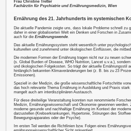
Frau Christine Tretter
Fachärztin für Psychiatrie und Ernährungsmedizin, Wien
Ernährung des 21. Jahrhunderts im systemischen K
Die aktuelle Pandemie zeigte uns, dass lokale Probleme schnell zu 
daher in einer globalisierten Welt ein Denken und Forschen in Zusam
auch für die
Ernährungswende
.
Das aktuelle Ernährungssystem steht wesentlich unter psychologische
kulturellen und zunehmend unter ökologischen Einflüssen, die mitb
Die modernen Formen der Ernährung tragen nicht nur zu neuen schw
(s. Global Burden of Disease, WHO Nutrition, Lancet u.v.a.), sondern
und ökologischen Folgekosten. So trägt der aktuelle Ernährungsstil
hinlänglich bekannten Klimaveränderungen bei (z. B. bis zu 23 Proz
Emissionen).
Speziell in der Medizin, die große wissenschaftliche Fortschritte vorw
das hoch relevante Thema Ernährung in Ausbildung und Praxis stark 
mangelt auch am interdisziplinären Austausch.
Für diese dreiteilige Veranstaltung konnten nun renommierte Forsch
Medizin, Ernährungswissenschaft und Ökonomie gewonnen werden. Zie
moderne gesunde und nachhaltige Ernährung im Kontext der modernen
darzustellen (Krebserkrankungen, Hypertonie, Störungen des Stoffwe
Bewegungsapparates oder der Psyche).
Im ersten Teil werden die Richtlinien bzw. Folgen eines Ernährungsv
ernährungswissenschaftlicher Sicht präsentiert.