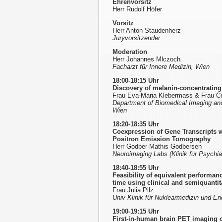
Ehrenvorsitz
Herr Rudolf Höfer
Vorsitz
Herr Anton Staudenherz
Juryvorsitzender
Moderation
Herr Johannes Mlczoch
Facharzt für Innere Medizin, Wien
18:00-18:15 Uhr
Discovery of melanin-concentrating
Frau Eva-Maria Klebermass & Frau Ce
Department of Biomedical Imaging and
Wien
18:20-18:35 Uhr
Coexpression of Gene Transcripts 
Positron Emission Tomography
Herr Godber Mathis Godbersen
Neuroimaging Labs (Klinik für Psychi
18:40-18:55 Uhr
Feasibility of equivalent performa
time using clinical and semiquantit
Frau Julia Pilz
Univ-Klinik für Nuklearmedizin und En
19:00-19:15 Uhr
First-in-human brain PET imaging o