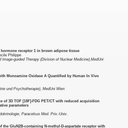
 hormone receptor 1 in brown adipose tissue
cile Philippe
 Image-guided Therapy (Division of Nuclear Medicine),MedUni
with Monoamine Oxidase A Quantified by Human In Vivo
atrie und Psychotherapie), MedUni Wien
nce of 3D TOF [18F]-FDG PET/CT with reduced acquisition
ative parameters
dokrinologie, Paracelsus Med. Priv.-Univ.
f the GluN2B-containing N-methyl-D-aspartate receptor with