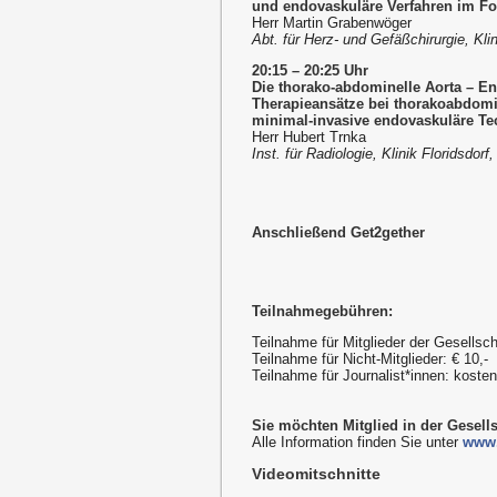
und endovaskuläre Verfahren im Fo
Herr Martin Grabenwöger
Abt. für Herz- und Gefäßchirurgie, Klin
20:15 – 20:25 Uhr
Die thorako-abdominelle Aorta – E
Therapieansätze bei thorakoabdomi
minimal-invasive endovaskuläre Te
Herr Hubert Trnka
Inst. für Radiologie, Klinik Floridsdorf
Anschließend Get2gether
Teilnahmegebühren:
Teilnahme für Mitglieder der Gesellsch
Teilnahme für Nicht-Mitglieder: € 10,-
Teilnahme für Journalist*innen: kost
Sie möchten Mitglied in der Gesell
Alle Information finden Sie unter
www.
Videomitschnitte