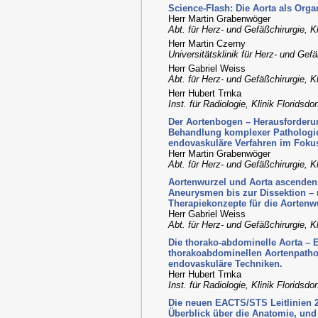
Science-Flash: Die Aorta als Orga
Herr Martin Grabenwöger
Abt. für Herz- und Gefäßchirurgie, Kl
Herr Martin Czerny
Universitätsklinik für Herz- und Gef
Herr Gabriel Weiss
Abt. für Herz- und Gefäßchirurgie, Kl
Herr Hubert Trnka
Inst. für Radiologie, Klinik Floridsdo
Der Aortenbogen – Herausforderu
Behandlung komplexer Pathologie
endovaskuläre Verfahren im Foku
Herr Martin Grabenwöger
Abt. für Herz- und Gefäßchirurgie, Kl
Aortenwurzel und Aorta ascendens
Aneurysmen bis zur Dissektion – 
Therapiekonzepte für die Aortenwu
Herr Gabriel Weiss
Abt. für Herz- und Gefäßchirurgie, Kl
Die thorako-abdominelle Aorta – 
thorakoabdominellen Aortenpatho
endovaskuläre Techniken.
Herr Hubert Trnka
Inst. für Radiologie, Klinik Floridsdo
Die neuen EACTS/STS Leitlinien 2
Überblick über die Anatomie, und 