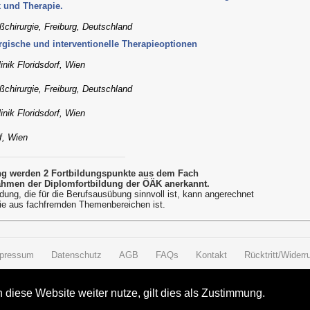
k und Therapie.
äßchirurgie, Freiburg, Deutschland
urgische und interventionelle Therapieoptionen
inik Floridsdorf, Wien
äßchirurgie, Freiburg, Deutschland
inik Floridsdorf, Wien
rf, Wien
ung werden 2 Fortbildungspunkte aus dem Fach
ahmen der Diplomfortbildung der ÖÄK anerkannt.
dung, die für die Berufsausübung sinnvoll ist, kann angerechnet
ie aus fachfremden Themenbereichen ist.
pressum
Datenschutz
AGB
FAQs
Kontakt
Rücktritt/Widerru
diese Website weiter nutze, gilt dies als Zustimmung.