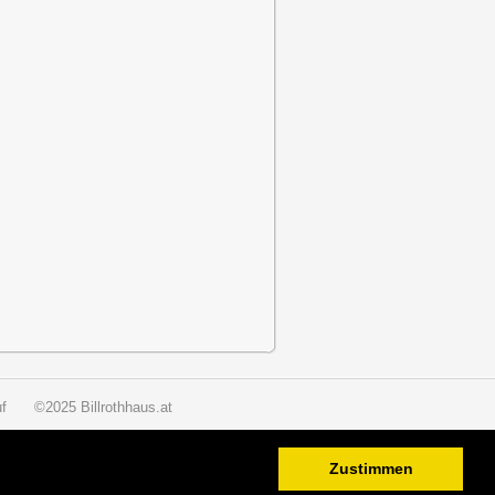
f
©2025 Billrothhaus.at
Zustimmen