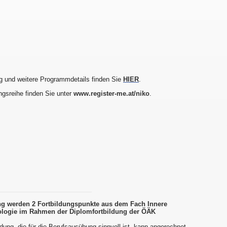
g und weitere Programmdetails finden Sie
HIER
.
ngsreihe finden Sie unter
www.register-me.at/niko
.
ung werden 2 Fortbildungspunkte aus dem Fach Innere
logie im Rahmen der Diplomfortbildung der ÖÄK
dung, die für die Berufsausübung sinnvoll ist, kann angerechnet