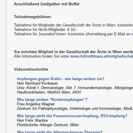
Anschließend Get2gether mit Buffet
Teilnahmegebühren:
Teilnahme für Mitglieder der Gesellschaft der Ärzte in Wien: kostenlo
Teilnahme für Nicht-Mitglieder: € 10,-
Teilnahme für Journalist*innen: kostenlos (Anmeldung per E-Mail an
Sie möchten Mitglied in der Gesellschaft der Ärzte in Wien wer
Alle Information finden Sie unter
www.billrothhaus.at/mitgliedschaf
Videomitschnitte
Impfungen gegen Krebs - wie lange wirken sie?
Herr Reinhard Kirnbauer
Univ.-Klinik f. Dermatologie, Abt. f. Immundermatologie, Allergologi
Hautkrankheiten, MedUni Wien, AKH
Wie lange wirken "Kinderimpfungen"?
Frau Angelika Wagner
Zentrum für Pathophysiologie, Infektiologie und Immunologie, Med
Wie lange wirkt die Pneumococcen-Impfung, RSV-Impfung?
Herr Felix Wantke
Floridsdorfer Allergie Zentrum, Wien
Wie lange wirkt die Allergen-Immun-Therapie?