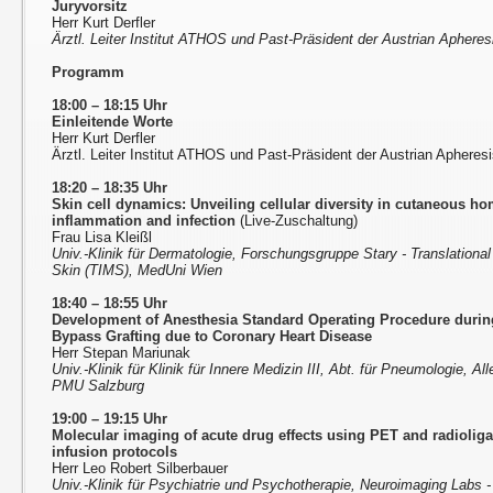
Juryvorsitz
Herr Kurt Derfler
Ärztl. Leiter Institut ATHOS und Past-Präsident der Austrian Aphere
Programm
18:00 – 18:15 Uhr
Einleitende Worte
Herr Kurt Derfler
Ärztl. Leiter Institut ATHOS und Past-Präsident der Austrian Aphere
18:20 – 18:35 Uhr
Skin cell dynamics: Unveiling cellular diversity in cutaneous ho
inflammation and infection
(Live-Zuschaltung)
Frau Lisa Kleißl
Univ.-Klinik für Dermatologie, Forschungsgruppe Stary - Translatio
Skin (TIMS), MedUni Wien
18:40 – 18:55 Uhr
Development of Anesthesia Standard Operating Procedure duri
Bypass Grafting due to Coronary Heart Disease
Herr Stepan Mariunak
Univ.-Klinik für Klinik für Innere Medizin III, Abt. für Pneumologie, A
PMU Salzburg
19:00 – 19:15 Uhr
Molecular imaging of acute drug effects using PET and radiolig
infusion protocols
Herr Leo Robert Silberbauer
Univ.-Klinik für Psychiatrie und Psychotherapie, Neuroimaging Lab