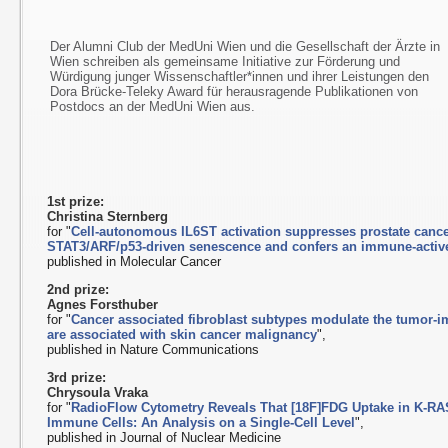
Der Alumni Club der MedUni Wien und die Gesellschaft der Ärzte in
Wien schreiben als gemeinsame Initiative zur Förderung und
Würdigung junger Wissenschaftler*innen und ihrer Leistungen den
Dora Brücke-Teleky Award für herausragende Publikationen von
Postdocs an der MedUni Wien aus.
1st prize:
Christina Sternberg
for "
Cell-autonomous IL6ST activation suppresses prostate canc
STAT3/ARF/p53-driven senescence and confers an immune-acti
published in Molecular Cancer
2nd prize:
Agnes Forsthuber
for "
Cancer associated fibroblast subtypes modulate the tumor
are associated with skin cancer malignancy
",
published in Nature Communications
3rd prize:
Chrysoula Vraka
for "
RadioFlow Cytometry Reveals That [18F]FDG Uptake in K-RA
Immune Cells: An Analysis on a Single-Cell Level
",
published in Journal of Nuclear Medicine