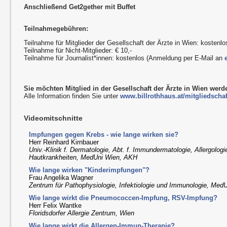
Anschließend Get2gether mit Buffet
Teilnahmegebühren:
Teilnahme für Mitglieder der Gesellschaft der Ärzte in Wien: kostenlo
Teilnahme für Nicht-Mitglieder: € 10,-
Teilnahme für Journalist*innen: kostenlos (Anmeldung per E-Mail an
Sie möchten Mitglied in der Gesellschaft der Ärzte in Wien wer
Alle Information finden Sie unter
www.billrothhaus.at/mitgliedschaf
Videomitschnitte
Impfungen gegen Krebs - wie lange wirken sie?
Herr Reinhard Kirnbauer
Univ.-Klinik f. Dermatologie, Abt. f. Immundermatologie, Allergologi
Hautkrankheiten, MedUni Wien, AKH
Wie lange wirken "Kinderimpfungen"?
Frau Angelika Wagner
Zentrum für Pathophysiologie, Infektiologie und Immunologie, Med
Wie lange wirkt die Pneumococcen-Impfung, RSV-Impfung?
Herr Felix Wantke
Floridsdorfer Allergie Zentrum, Wien
Wie lange wirkt die Allergen-Immun-Therapie?