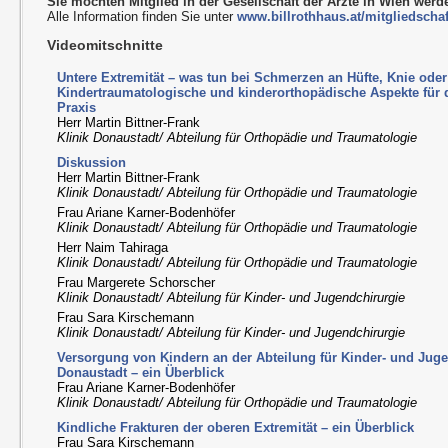
Sie möchten Mitglied in der Gesellschaft der Ärzte in Wien wer
Alle Information finden Sie unter
www.billrothhaus.at/mitgliedschaf
Videomitschnitte
Untere Extremität – was tun bei Schmerzen an Hüfte, Knie od
Kindertraumatologische und kinderorthopädische Aspekte für
Praxis
Herr Martin Bittner-Frank
Klinik Donaustadt/ Abteilung für Orthopädie und Traumatologie
Diskussion
Herr Martin Bittner-Frank
Klinik Donaustadt/ Abteilung für Orthopädie und Traumatologie
Frau Ariane Karner-Bodenhöfer
Klinik Donaustadt/ Abteilung für Orthopädie und Traumatologie
Herr Naim Tahiraga
Klinik Donaustadt/ Abteilung für Orthopädie und Traumatologie
Frau Margerete Schorscher
Klinik Donaustadt/ Abteilung für Kinder- und Jugendchirurgie
Frau Sara Kirschemann
Klinik Donaustadt/ Abteilung für Kinder- und Jugendchirurgie
Versorgung von Kindern an der Abteilung für Kinder- und Juge
Donaustadt – ein Überblick
Frau Ariane Karner-Bodenhöfer
Klinik Donaustadt/ Abteilung für Orthopädie und Traumatologie
Kindliche Frakturen der oberen Extremität – ein Überblick
Frau Sara Kirschemann