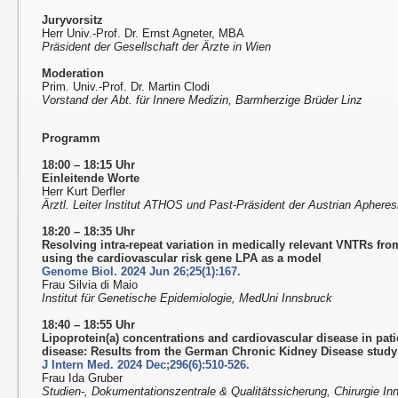
Juryvorsitz
Herr Univ.-Prof. Dr. Ernst Agneter, MBA
Präsident der Gesellschaft der Ärzte in Wien
Moderation
Prim. Univ.-Prof. Dr. Martin Clodi
Vorstand der Abt. für Innere Medizin, Barmherzige Brüder Linz
Programm
18:00 – 18:15 Uhr
Einleitende Worte
Herr Kurt Derfler
Ärztl. Leiter Institut ATHOS und Past-Präsident der Austrian Aphere
18:20 – 18:35 Uhr
Resolving intra-repeat variation in medically relevant VNTRs fr
using the cardiovascular risk gene LPA as a model
Genome Biol. 2024 Jun 26;25(1):167.
Frau Silvia di Maio
Institut für Genetische Epidemiologie, MedUni Innsbruck
18:40 – 18:55 Uhr
Lipoprotein(a) concentrations and cardiovascular disease in pat
disease: Results from the German Chronic Kidney Disease study
J Intern Med. 2024 Dec;296(6):510-526.
Frau Ida Gruber
Studien-, Dokumentationszentrale & Qualitätssicherung, Chirurgie I