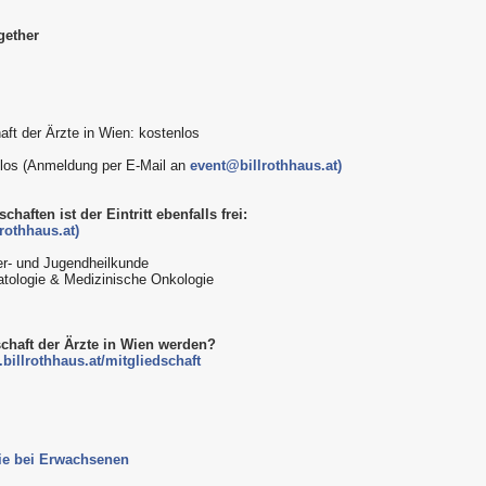
gether
aft der Ärzte in Wien: kostenlos
enlos (Anmeldung per E-Mail an
event@billrothhaus.at)
haften ist der Eintritt ebenfalls frei:
rothhaus.at)
er- und Jugendheilkunde
atologie & Medizinische Onkologie
schaft der Ärzte in Wien werden?
billrothhaus.at/mitgliedschaft
ie bei Erwachsenen