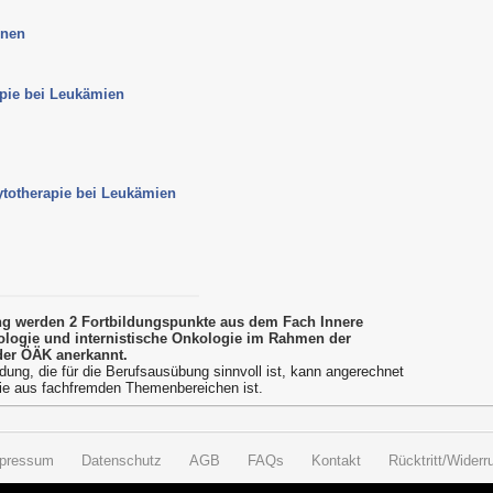
enen
apie bei Leukämien
ytotherapie bei Leukämien
ung werden 2 Fortbildungspunkte aus dem Fach Innere
logie und internistische Onkologie im Rahmen der
der ÖÄK anerkannt.
dung, die für die Berufsausübung sinnvoll ist, kann angerechnet
ie aus fachfremden Themenbereichen ist.
pressum
Datenschutz
AGB
FAQs
Kontakt
Rücktritt/Widerru