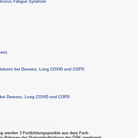
hronic Fatigue Syndrom
menz
elatonin bei Demenz, Long COVID und COPD
n bei Demenz, Long COVID und COPD
ung werden 3 Fortbildungspunkte aus dem Fach
m Rahmen der Diplomfortbildung der ÖÄK anerkannt.