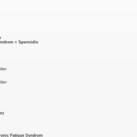
n
Syndrom + Spermidin
Wien
Wien
enz
ronic Fatigue Syndrom