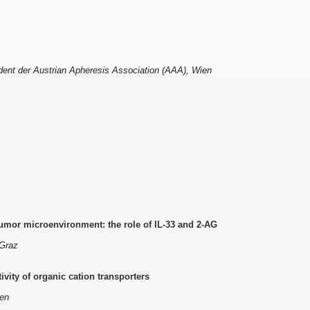
ident der Austrian Apheresis Association (AAA), Wien
tumor microenvironment: the role of IL-33 and 2-AG
 Graz
tivity of organic cation transporters
ien