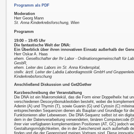
Programm als PDF
Moderation
Herr Georg Mann
St. Anna Kinderkrebsforschung, Wien
Programm
19:00 – 19:45 Uhr
Die fantastische Welt der DNA:
Ein Überblick über ihren innovativen Einsatz außerhalb der Gene
Herr Oskar A. Haas
ehem. Gesellschafter der Ihr Labor - Ordinationsgemeinschaft für Lab
GesbR,
ehem. Leiter des Labors im St. Anna Kinderspital,
stellv. ärztl. Leiter der Labdia Labordiagnostik GmbH und Gruppenleit
Kinderkrebsforschung
Anschließend Diskussion und Get2Gether
Kurzbeschreibung der Veranstaltung
Die DNA ist ein Makromolekül, das die Form einer Doppelhelix hat un
verschiedenen Desoxyribonukleotiden besteht, wobei die komplemen
Adenin (A) und Thymin (T), sowie Guanin (G) und Cytosin (C) miteina
entsprechenden Sequenzen dienen als Bauplan und Grundlage für di
Funktionieren aller Lebewesen. Die DNA-Sequenz selbst ist ein digi
dem in der Datenverarbeitung verwendeten, binären Computercode (0
ihrer vier verfügbaren komplementären Positionen (AT, GC) jedoch w
Gestaltungsmöglichkeiten, die in der Zwischenzeit auch außerhalb d
finden und die der Gegenstand meines Vortrags sind. Diese innovati