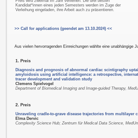
Preis wird zweimal im Jahr verliehen. Die drei besten
Kandidat*innen eines jeden Semesters werden im Zuge der
Verleihung eingeladen, ihre Arbeit auch zu präsentieren.
>> Call for applications (geendet am 13.10.2024) <<
Aus vielen hervorragenden Einreichungen wählte eine unabhängige Ju
1. Preis
Diagnosis and prognosis of abnormal cardiac scintigraphy upta
amyloidosis using artificial intelligence: a retrospective, interna
tracer development and validation study
Clemens Spielvogel
Department of Biomedical Imaging and Image-guided Therapy, Med
2. Preis
Unraveling cradle-to-grave disease trajectories from multilayer
Elma Dervic
Complexity Science Hub; Zentrum für Medical Data Science, MedUn