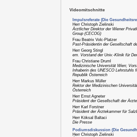
Videomitschnitte
Impulsreferate (Die Gesundheitsre
Herr Christoph Zielinski
Ärztlicher Direktor der Wiener Priva
Group (CECOG)
Frau Beatrix Volc-Platzer
Past-Präsidentin der Gesellschaft d
Herr Georg Stingl
em. Vorstand der Univ.-Klinik für D
Frau Christiane Druml
Medizinische Universität Wien; Vors
Inhaberin des UNESCO Lehrstuhls für 
Republik Österreich
Herr Markus Müller
Rektor der Medizinischen Universitä
Österreich
Herr Ernst Agneter
Präsident der Gesellschaft der Ärzt
Herr Karl Forstner
Präsident der Ärztekammer für Salz
Herr Köksal Baltaci
Die Presse
Podiumsdiskussion (Die Gesundhe
Herr Christoph Zielinski