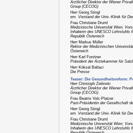
Ärztlicher Direktor der Wiener Priva
Group (CECOG)
Herr Georg Stingl
em. Vorstand der Univ.-Klinik für D
Frau Christiane Druml
Medizinische Universität Wien; Vors
Inhaberin des UNESCO Lehrstuhls für 
Republik Österreich
Herr Markus Müller
Rektor der Medizinischen Universitä
Österreich
Herr Karl Forstner
Präsident der Ärztekammer für Salz
Herr Köksal Baltaci
Die Presse
Teaser: Die Gesundheitsreform: P
Herr Christoph Zielinski
Ärztlicher Direktor der Wiener Priva
Group (CECOG)
Frau Beatrix Volc-Platzer
Past-Präsidentin der Gesellschaft d
Herr Georg Stingl
em. Vorstand der Univ.-Klinik für D
Frau Christiane Druml
Medizinische Universität Wien; Vors
Inhaberin des UNESCO Lehrstuhls für 
Republik Österreich