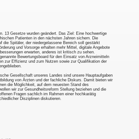
n. 13 Gesetze wurden geändert. Das Ziel: Eine hochwertige
hischen Patienten in den nächsten Jahren sichern. Die
 die Spitäler, der niedergelassene Bereich soll gestärkt
derung und Vorsorge erhalten mehr Mittel, digitale Angebote
esserungen erwarten, anderes ist kritisch zu sehen.
genannte Bewertungsboard für den Einsatz von Arzneimitteln
en zur Effizienz und zum Nutzen sowie zur Qualifikation der
engeblieben.
nische Gesellschaft unseres Landes sind unsere Hauptaufgaben
tbildung von Ärzten und der fachliche Diskurs. Damit bieten wir
linen die Möglichkeit, auf dem neuesten Stand des
ollen wir zur Gesundheitsreform Stellung beziehen und die
offenen Fragen sachlich im Rahmen einer hochkarätig
iedlicher Disziplinen diskutieren.