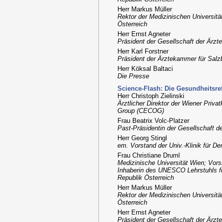
Herr Markus Müller
Rektor der Medizinischen Universitä
Österreich
Herr Ernst Agneter
Präsident der Gesellschaft der Ärzt
Herr Karl Forstner
Präsident der Ärztekammer für Salz
Herr Köksal Baltaci
Die Presse
Science-Flash: Die Gesundheitsre
Herr Christoph Zielinski
Ärztlicher Direktor der Wiener Priva
Group (CECOG)
Frau Beatrix Volc-Platzer
Past-Präsidentin der Gesellschaft d
Herr Georg Stingl
em. Vorstand der Univ.-Klinik für D
Frau Christiane Druml
Medizinische Universität Wien; Vors
Inhaberin des UNESCO Lehrstuhls für 
Republik Österreich
Herr Markus Müller
Rektor der Medizinischen Universitä
Österreich
Herr Ernst Agneter
Präsident der Gesellschaft der Ärzt