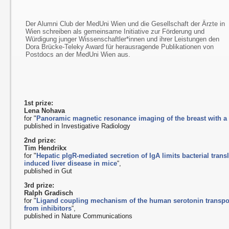
Der Alumni Club der MedUni Wien und die Gesellschaft der Ärzte in
Wien schreiben als gemeinsame Initiative zur Förderung und
Würdigung junger Wissenschaftler*innen und ihrer Leistungen den
Dora Brücke-Teleky Award für herausragende Publikationen von
Postdocs an der MedUni Wien aus.
1st prize:
Lena Nohava
for "
Panoramic magnetic resonance imaging of the breast with a 
published in Investigative Radiology
2nd prize:
Tim Hendrikx
for "
Hepatic pIgR-mediated secretion of IgA limits bacterial trans
induced liver disease in mice
“,
published in Gut
3rd prize:
Ralph Gradisch
for "
Ligand coupling mechanism of the human serotonin transport
from inhibitors
“,
published in Nature Communications