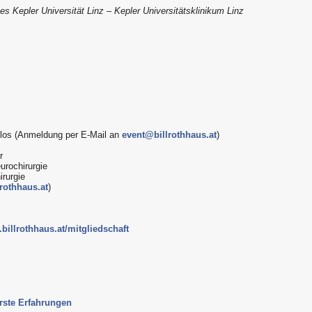
nes Kepler Universität Linz – Kepler Universitätsklinikum Linz
enlos (Anmeldung per E-Mail an
event@billrothhaus.at
)
r
urochirurgie
irurgie
rothhaus.at
)
billrothhaus.at/mitgliedschaft
rste Erfahrungen