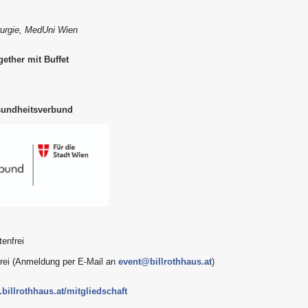
irurgie, MedUni Wien
ether mit Buffet
sundheitsverbund
enfrei
frei (Anmeldung per E-Mail an
event@billrothhaus.at
)
billrothhaus.at/mitgliedschaft