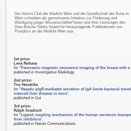
Der Alumni Club der MedUni Wien und die Gesellschaft der Ärzte in
Wien schreiben als gemeinsame Initiative zur Förderung und
Würdigung junger Wissenschaftler*innen und ihrer Leistungen den
Dora Brücke-Teleky Award für herausragende Publikationen von
Postdocs an der MedUni Wien aus.
1st prize:
Lena Nohava
for "
Panoramic magnetic resonance imaging of the breast with a 
published in Investigative Radiology
2nd prize:
Tim Hendrikx
for "
Hepatic pIgR-mediated secretion of IgA limits bacterial trans
induced liver disease in mice
“,
published in Gut
3rd prize:
Ralph Gradisch
for "
Ligand coupling mechanism of the human serotonin transport
from inhibitors
“,
published in Nature Communications