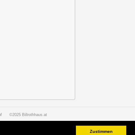
f
©2025 Billrothhaus.at
Zustimmen