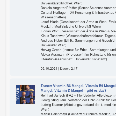
Universitätsbibliothek Wien)
Daniela Angetter-Pfeiffer (Senior Scientist Austria
Cultural Heritage – DH Forschung & Infrastruktur
Wissenschaften)
Josef Hlade (Gesellschaft der Ärzte in Wien; Et
Medizin, Medizinische Universität Wien)
Florian Wolf (Gesellschaft der Ärzte in Wien & Me
Klaus Taschwer (Wissenschaftsredakteur, Tagesze
Andreas Huber (Ethik, Sammlungen und Geschicht
Universität Wien)
Herwig Czech (Institut für Ethik, Sammlungen un
Aleida Assmann (Professorin im Ruhestand für eng
Literaturwissenschaft, Universität Konstanz)
09.10.2024 | Dauer: 2:17
Teaser: Vitamin B6 Mangel, Vitamin B9 Mangel
Mangel, Vitamin D Mangel – gibt es das?
Reinhart Jarisch (FAZ – Floridsdorfer Allergiezent
Georg Stingl (em. Vorstand der Univ.-Klinik für D
Ludwig Kramer (Abteilungsvorstand der 1. medizini
Wien)
Martin Reichmayr (Facharzt für Innere Medizin, Ar