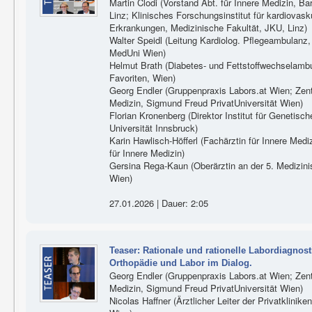
Martin Clodi (Vorstand Abt. für Innere Medizin, B
Linz; Klinisches Forschungsinstitut für kardiovas
Erkrankungen, Medizinische Fakultät, JKU, Linz)
Walter Speidl (Leitung Kardiolog. Pflegeambulanz, U
MedUni Wien)
Helmut Brath (Diabetes- und Fettstoffwechselam
Favoriten, Wien)
Georg Endler (Gruppenpraxis Labors.at Wien; Zen
Medizin, Sigmund Freud PrivatUniversität Wien)
Florian Kronenberg (Direktor Institut für Genetisc
Universität Innsbruck)
Karin Hawlisch-Höfferl (Fachärztin für Innere Medi
für Innere Medizin)
Gersina Rega-Kaun (Oberärztin an der 5. Medizinis
Wien)
27.01.2026 | Dauer: 2:05
Teaser: Rationale und rationelle Labordiagnos
Orthopädie und Labor im Dialog.
Georg Endler (Gruppenpraxis Labors.at Wien; Zen
Medizin, Sigmund Freud PrivatUniversität Wien)
Nicolas Haffner (Ärztlicher Leiter der Privatklinik