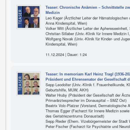
Teaser: Chronische Anämien – Schnittstelle zw
Medizin
Leo Kager (Ärztlicher Leiter der Hämatologische
Anna Kinderspital, Wien)
Volker Witt (Ärztlicher Leiter der Aphereseeinheit,
Christian Sillaber (Univ.-Klinik für Innere Medizin
Wolfgang Novak (Univ.-Klinik für Kinder- und Jug
Kinderspital, Wien)
11.12.2024 | Dauer: 1:24
Teaser: In memoriam Karl Heinz Tragl (1936-20
Präsident und Ehrensenator der Gesellschaft d
Sepp Leodolter (Univ.-Klinik f. Frauenheilkunde, K
Geburtshilfe, MUW, AKH)
Walter Hruby (Präsident der Gesellschaft der Är
Primarärztesprecher im Donauspital – SMZ Ost)
Beatrix Volc-Platzer (Vorstand, Dermatologische 
Thomas Egger (Facharzt für Innere Medizin sowie G
des Geriatriezentrums Donaustadt)
Sepp Rieder (Ehem. Vizebürgermeister der Stadt 
Peter Fischer (Facharzt für Psychiatrie und Neuro