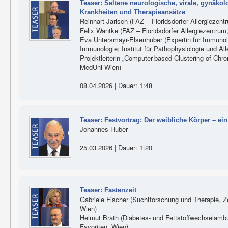
Teaser: Seltene neurologische, virale, gynäk
Krankheiten und Therapieansätze
Reinhart Jarisch (FAZ – Floridsdorfer Allergiezent
Felix Wantke (FAZ – Floridsdorfer Allergiezentrum
Eva Untersmayr-Elsenhuber (Expertin für Immunolo
Immunologie; Institut für Pathophysiologie und Al
Projektleiterin „Computer-based Clustering of Chr
MedUni Wien)
08.04.2026 | Dauer: 1:48
Teaser: Festvortrag: Der weibliche Körper – e
Johannes Huber
25.03.2026 | Dauer: 1:20
Teaser: Fastenzeit
Gabriele Fischer (Suchtforschung und Therapie, Z
Wien)
Helmut Brath (Diabetes- und Fettstoffwechselam
Favoriten, Wien)