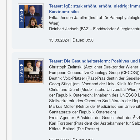
Teaser: IgE: stark erhöht, erhöht, niedrig: Immu
Karzinomrisiko
Erika Jensen-Jarolim (Institut für Pathophysiolog
Wien)
Reinhart Jarisch (FAZ – Floridsdorfer Allergiezent
13.03.2024 | Dauer: 0:50
Teaser: Die Gesundheitsreform: Positives und 
Christoph Zielinski (Ärztlicher Direktor der Wiener 
European Cooperative Oncology Group (CECOG))
Beatrix Volc-Platzer (Past-Präsidentin der Gesells
Georg Stingl (em. Vorstand der Univ.-Klinik für D
Christiane Druml (Medizinische Universität Wien;
der Republik Österreich; Inhaberin des UNESCO Le
Stellvertreterin des Obersten Sanitätsrats der Rep
Markus Müller (Rektor der Medizinischen Universi
Sanitätsrats der Republik Österreich)
Ernst Agneter (Präsident der Gesellschaft der Ärz
Karl Forstner (Präsident der Ärztekammer für Salz
Köksal Baltaci (Die Presse)
07.03.2024 | Dauer: 1:20