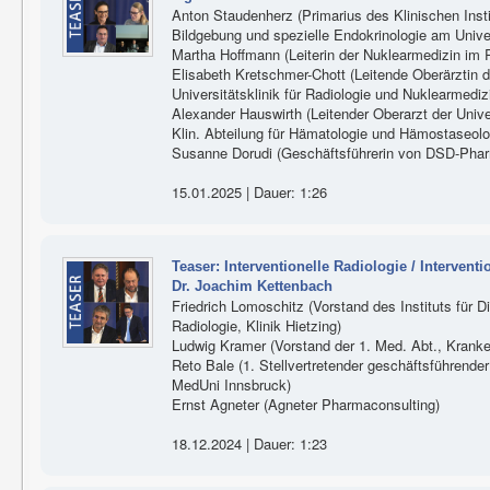
Anton Staudenherz (Primarius des Klinischen Insti
Bildgebung und spezielle Endokrinologie am Univer
Martha Hoffmann (Leiterin der Nuklearmedizin im 
Elisabeth Kretschmer-Chott (Leitende Oberärztin d
Universitätsklinik für Radiologie und Nuklearmed
Alexander Hauswirth (Leitender Oberarzt der Univer
Klin. Abteilung für Hämatologie und Hämostaseol
Susanne Dorudi (Geschäftsführerin von DSD-Ph
15.01.2025 | Dauer: 1:26
Teaser: Interventionelle Radiologie / Interven
Dr. Joachim Kettenbach
Friedrich Lomoschitz (Vorstand des Instituts für D
Radiologie, Klinik Hietzing)
Ludwig Kramer (Vorstand der 1. Med. Abt., Krank
Reto Bale (1. Stellvertretender geschäftsführender 
MedUni Innsbruck)
Ernst Agneter (Agneter Pharmaconsulting)
18.12.2024 | Dauer: 1:23