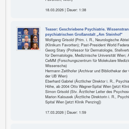
18.03.2026 | Dauer: 1:38
Teaser: Geschriebene Psychiatrie. Wissenstran
psychiatrischen Großanstalt „Am Steinhof“
Wolfgang Grisold (Prim. i. R., Neurologische Abte
(Klinikum Favoriten); Past-President World Federa
Georg Stary (Professor für Dermatologie, Stellvertr
für Dermatologie, Medizinische Universität Wien; 
CeMM (Forschungszentrum für Molekulare Medizin
Wissenscha)
Hermann Zeitlhofer (Archivar und Bibliothekar der
der UB Wien)
Eberhard Gabriel (Ärztlicher Direktor i. R., Psyc
Höhe, ab 2004 Otto Wagner-Spital Wien [jetzt Klin
Simon Grisold (Stv. Ärztlicher Leiter des Psych
Marion Kalousek (Ärztliche Direktorin i. R., Psyc
Spital Wien [jetzt Klinik Penzing])
17.03.2026 | Dauer: 1:59