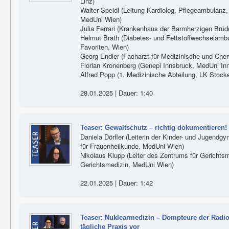
Linz)
Walter Speidl (Leitung Kardiolog. Pflegeambulanz, U
MedUni Wien)
Julia Ferrari (Krankenhaus der Barmherzigen Brüde
Helmut Brath (Diabetes- und Fettstoffwechselam
Favoriten, Wien)
Georg Endler (Facharzt für Medizinische und Che
Florian Kronenberg (Genepi Innsbruck, MedUni In
Alfred Popp (1. Medizinische Abteilung, LK Stock
28.01.2025 | Dauer: 1:40
Teaser: Gewaltschutz – richtig dokumentieren!
Daniela Dörfler (Leiterin der Kinder- und Jugendg
für Frauenheilkunde, MedUni Wien)
Nikolaus Klupp (Leiter des Zentrums für Gerichts
Gerichtsmedizin, MedUni Wien)
22.01.2025 | Dauer: 1:42
Teaser: Nuklearmedizin – Dompteure der Radioak
tägliche Praxis vor