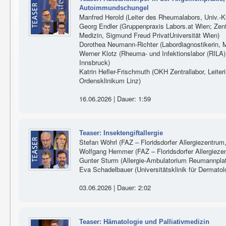
Autoimmundschungel
Manfred Herold (Leiter des Rheumalabors, Univ.-Kli
Georg Endler (Gruppenpraxis Labors.at Wien; Zen
Medizin, Sigmund Freud PrivatUniversität Wien)
Dorothea Neumann-Richter (Labordiagnostikerin, M
Werner Klotz (Rheuma- und Infektionslabor (RILA), 
Innsbruck)
Katrin Hefler-Frischmuth (OKH Zentrallabor, Lei
Ordensklinikum Linz)
16.06.2026 | Dauer: 1:59
Teaser: Insektengiftallergie
Stefan Wöhrl (FAZ – Floridsdorfer Allergiezentrum
Wolfgang Hemmer (FAZ – Floridsdorfer Allergieze
Gunter Sturm (Allergie-Ambulatorium Reumannplatz
Eva Schadelbauer (Universitätsklinik für Dermato
03.06.2026 | Dauer: 2:02
Teaser: Hämatologie und Palliativmedizin