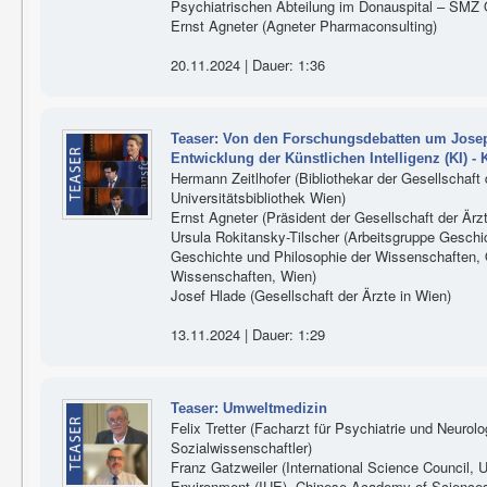
Psychiatrischen Abteilung im Donauspital – SMZ 
Ernst Agneter (Agneter Pharmaconsulting)
20.11.2024 | Dauer: 1:36
Teaser: Von den Forschungsdebatten um Joseph
Entwicklung der Künstlichen Intelligenz (KI) - 
Hermann Zeitlhofer (Bibliothekar der Gesellschaft 
Universitätsbibliothek Wien)
Ernst Agneter (Präsident der Gesellschaft der Ärz
Ursula Rokitansky-Tilscher (Arbeitsgruppe Geschi
Geschichte und Philosophie der Wissenschaften, 
Wissenschaften, Wien)
Josef Hlade (Gesellschaft der Ärzte in Wien)
13.11.2024 | Dauer: 1:29
Teaser: Umweltmedizin
Felix Tretter (Facharzt für Psychiatrie und Neuro
Sozialwissenschaftler)
Franz Gatzweiler (International Science Council,
Environment (IUE), Chinese Academy of Science