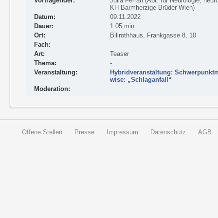
Vortragender:
Julia Ferrari (Abt. für Neurologie, neur
KH Barmherzige Brüder Wien)
Datum:
09.11.2022
Dauer:
1:05 min.
Ort:
Billrothhaus, Frankgasse 8, 10
Fach:
-
Art:
Teaser
Thema:
-
Veranstaltung:
Hybridveranstaltung: Schwerpunktm
wise: „Schlaganfall“
Moderation:
Offene Stellen
Presse
Impressum
Datenschutz
AGB