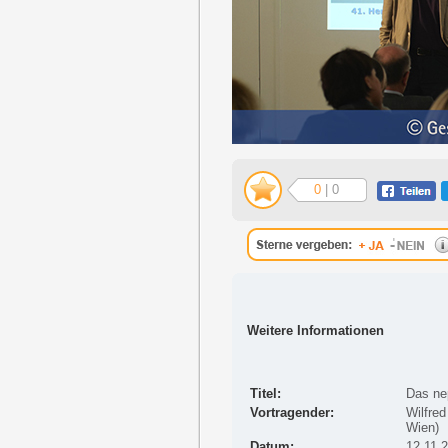
0
| 0
Weitere Informationen
Titel:
Das nep
Vortragender:
Wilfred
Wien)
Datum:
12.11.