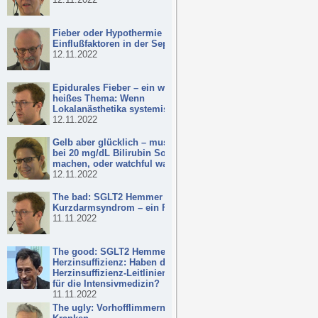
Fieber oder Hypothermie –
Einflußfaktoren in der Sepsis
12.11.2022
Epidurales Fieber – ein wirklich
heißes Thema: Wenn
Lokalanästhetika systemisch wirken!
12.11.2022
Gelb aber glücklich – muss ich mir
bei 20 mg/dL Bilirubin Sorgen
machen, oder watchful waiting?
12.11.2022
The bad: SGLT2 Hemmer und
Kurzdarmsyndrom – ein Fall
11.11.2022
The good: SGLT2 Hemmer in der
Herzinsuffizienz: Haben die neuen
Herzinsuffizienz-Leitlinien Bedeutung
für die Intensivmedizin?
11.11.2022
The ugly: Vorhofflimmern bei kritisch